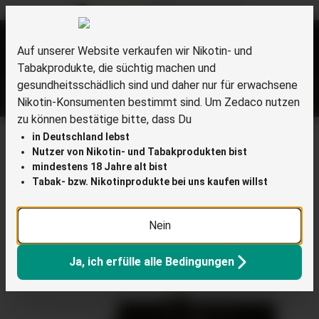
29.000+ Bewertungen
alt springen
Auf unserer Website verkaufen wir Nikotin- und
Tabakprodukte, die süchtig machen und
gesundheitsschädlich sind und daher nur für erwachsene
Nikotin-Konsumenten bestimmt sind. Um Zedaco nutzen
zu können bestätige bitte, dass Du
Zur Startseite gehen
Marke
Davidoff
Davidoff Zigarren
Davidoff Wi
in Deutschland lebst
Nutzer von Nikotin- und Tabakprodukten bist
mindestens 18 Jahre alt bist
Davidoff
Tabak- bzw. Nikotinprodukte bei uns kaufen willst
Davidoff Winston Churchill Late
Hour Toro Zigarren Kiste
Nein
Bildergalerie überspringen
Ja, ich erfülle alle Bedingungen