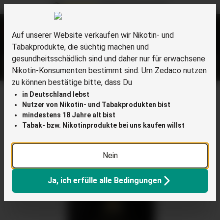
29.000+ Bewertungen
alt springen
Auf unserer Website verkaufen wir Nikotin- und
Tabakprodukte, die süchtig machen und
gesundheitsschädlich sind und daher nur für erwachsene
Nikotin-Konsumenten bestimmt sind. Um Zedaco nutzen
zu können bestätige bitte, dass Du
Zur Startseite gehen
Zigarillos
Alle Zigarillos
Dannemann Zigarillos
in Deutschland lebst
Nutzer von Nikotin- und Tabakprodukten bist
mindestens 18 Jahre alt bist
Dannemann
Tabak- bzw. Nikotinprodukte bei uns kaufen willst
Dannemann Samba Zigarillos
Schachtel
Nein
(1)
Ja, ich erfülle alle Bedingungen
Durchschnittliche Bewertung von 5 von 5 Sternen
Bildergalerie überspringen