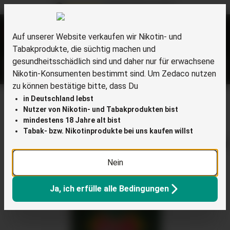
29.000+ Bewertungen
alt springen
Auf unserer Website verkaufen wir Nikotin- und
Tabakprodukte, die süchtig machen und
gesundheitsschädlich sind und daher nur für erwachsene
Nikotin-Konsumenten bestimmt sind. Um Zedaco nutzen
zu können bestätige bitte, dass Du
Zur Startseite gehen
Tabak
Pfeifentabak
Clan Original Pfeifentabak 
in Deutschland lebst
Nutzer von Nikotin- und Tabakprodukten bist
mindestens 18 Jahre alt bist
Clan
Tabak- bzw. Nikotinprodukte bei uns kaufen willst
Clan Original Pfeifentabak Pouch
Nein
(1)
Durchschnittliche Bewertung von 5 von 5 Sternen
Bildergalerie überspringen
Ja, ich erfülle alle Bedingungen