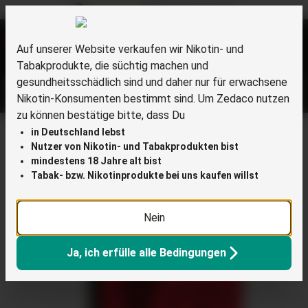
29.000+ Bewertungen
alt springen
Auf unserer Website verkaufen wir Nikotin- und
Tabakprodukte, die süchtig machen und
gesundheitsschädlich sind und daher nur für erwachsene
Nikotin-Konsumenten bestimmt sind. Um Zedaco nutzen
zu können bestätige bitte, dass Du
Zur Startseite gehen
Zigarren
Alle Zigarren
Camacho Corojo Toro Ziga
in Deutschland lebst
Nutzer von Nikotin- und Tabakprodukten bist
mindestens 18 Jahre alt bist
Camacho
Tabak- bzw. Nikotinprodukte bei uns kaufen willst
Camacho Corojo Toro Zigarren
Schachtel
Nein
Bildergalerie überspringen
Ja, ich erfülle alle Bedingungen