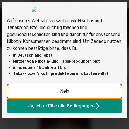
29.000+ Bewertungen
alt springen
Auf unserer Website verkaufen wir Nikotin- und
Tabakprodukte, die süchtig machen und
gesundheitsschädlich sind und daher nur für erwachsene
Nikotin-Konsumenten bestimmt sind. Um Zedaco nutzen
zu können bestätige bitte, dass Du
Zur Startseite gehen
Tabak
Pfeifentabak
Borkum Riff Pfeifentabak
in Deutschland lebst
Nutzer von Nikotin- und Tabakprodukten bist
mindestens 18 Jahre alt bist
Borkum Riff
Tabak- bzw. Nikotinprodukte bei uns kaufen willst
Borkum Riff Bronze Pfeifentabak
Pouch
Nein
(1)
Ja, ich erfülle alle Bedingungen
Durchschnittliche Bewertung von 5 von 5 Sternen
Bildergalerie überspringen