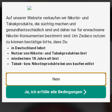
29.000+ Bewertungen
alt springen
Auf unserer Website verkaufen wir Nikotin- und
Tabakprodukte, die süchtig machen und
gesundheitsschädlich sind und daher nur für erwachsene
Nikotin-Konsumenten bestimmt sind. Um Zedaco nutzen
zu können bestätige bitte, dass Du
Zur Startseite gehen
Tabak
Pfeifentabak
Ashton Pfeifentabak
Ash
in Deutschland lebst
Nutzer von Nikotin- und Tabakprodukten bist
mindestens 18 Jahre alt bist
Ashton
Tabak- bzw. Nikotinprodukte bei uns kaufen willst
Ashton Guilty Pleasure
Pfeifentabak Dose
Nein
(1)
Ja, ich erfülle alle Bedingungen
Durchschnittliche Bewertung von 3 von 5 Sternen
Bildergalerie überspringen