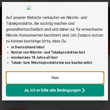
29.000+ Bewertungen
alt springen
Auf unserer Website verkaufen wir Nikotin- und
Tabakprodukte, die süchtig machen und
gesundheitsschädlich sind und daher nur für erwachsene
Nikotin-Konsumenten bestimmt sind. Um Zedaco nutzen
zu können bestätige bitte, dass Du
🥳 HAPPY MONDAY
in Deutschland lebst
Jede Bestellung ab 30€ ist heute versandkostenfrei!
Nutzer von Nikotin- und Tabakprodukten bist
mindestens 18 Jahre alt bist
Zur Startseite gehen
E-Zigaretten
Vape / Pod-System (Mehrweg)
Alle 
Tabak- bzw. Nikotinprodukte bei uns kaufen willst
blu
Nein
blu bar Kit Gratis-Device +
Prefilled Pods Aktion
Ja, ich erfülle alle Bedingungen
(2)
Durchschnittliche Bewertung von 5 von 5 Sternen
Bildergalerie überspringen