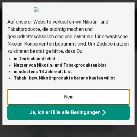
29.000+ Bewertungen
alt springen
Auf unserer Website verkaufen wir Nikotin- und
Tabakprodukte, die süchtig machen und
gesundheitsschädlich sind und daher nur für erwachsene
Nikotin-Konsumenten bestimmt sind. Um Zedaco nutzen
zu können bestätige bitte, dass Du
Zur Startseite gehen
Tabakerhitzer
IQOS
IQOS ILUMA i
IQOS ILUMA 
in Deutschland lebst
Nutzer von Nikotin- und Tabakprodukten bist
mindestens 18 Jahre alt bist
IQOS
Tabak- bzw. Nikotinprodukte bei uns kaufen willst
IQOS ILUMA i ONE Tabakerhitzer
Breeze Blue
Nein
Bildergalerie überspringen
-14,05 €
Ja, ich erfülle alle Bedingungen